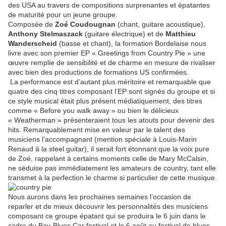
des USA au travers de compositions surprenantes et épatantes
de maturité pour un jeune groupe.
Composée de
Zoé Coudougnan
(chant, guitare acoustique),
Anthony Stelmaszack
(guitare électrique) et de
Matthieu
Wanderscheid
(basse et chant), la formation Bordelaise nous
livre avec son premier EP « Greetings from Country Pie » une
œuvre remplie de sensibilité et de charme en mesure de rivaliser
avec bien des productions de formations US confirmées.
La performance est d’autant plus méritoire et remarquable que
quatre des cinq titres composant l’EP sont signés du groupe et si
ce style musical était plus présent médiatiquement, des titres
comme « Before you walk away
» ou bien le délicieux
« Weatherman » présenteraient tous les atouts pour devenir des
hits. Remarquablement mise en valeur par le talent des
musiciens l’accompagnant (mention spéciale à Louis-Marin
Renaud à la steel guitar), il serait fort étonnant que la voix pure
de Zoé, rappelant à certains moments celle de Mary McCalsin,
ne séduise pas immédiatement les amateurs de country, tant elle
transmet à la perfection le charme si particulier de cette musique.
Nous aurons dans les prochaines semaines l’occasion de
reparler et de mieux découvrir les personnalités des musiciens
composant ce groupe épatant qui se produira le 6 juin dans le
cadre du Bay-Blues Car festival et le 6 août au festival de blues