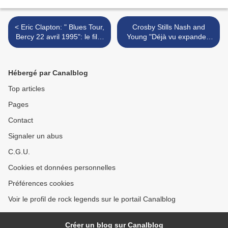
< Eric Clapton: " Blues Tour,
Crosby Stills Nash and
Bercy 22 avril 1995": le film
Young "Déjà vu expanded
!
2021": un coffret tant
attendu ! >
Hébergé par Canalblog
Top articles
Pages
Contact
Signaler un abus
C.G.U.
Cookies et données personnelles
Préférences cookies
Voir le profil de rock legends sur le portail Canalblog
Créer un blog sur Canalblog